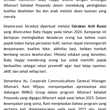
lembut. Komitmen Baby Happy selaras dengan semangat 
Alfamart Sahabat Posyandu dalam mendukung peningkatan 
kualitas kesehatan ibu dan anak melalui akses layanan yang 
merata.
Keselarasan tersebut diperkuat melalui 
Gerakan Anti Ruam
yang diluncurkan Baby Happy pada tahun 2024. Kampanye ini 
bertujuan meningkatkan kesadaran orang tua bahwa ruam 
popok bukan hanya persoalan kulit, namun dapat memengaruhi 
kenyamanan, kualitas tidur, aktivitas bayi, bahkan tumbuh 
kembang secara keseluruhan. Melalui edukasi yang konsisten, 
Baby Happy mendorong orang tua untuk memilih popok 
berkualitas sebagai solusi preventif agar bayi tetap nyaman, 
aktif, dan sehat setiap hari.
Sementara itu, Corporate Communications General Manager 
Alfamart, Rani Wijaya, menyampaikan apresiasinya atas 
dukungan WINGS Group dalam program Alfamart Sahabat 
Posyandu yang digagas Alfamart sejak awal tahun 2023. Dalam 
kesempatan yang sama, Rani menjelaskan bahwa program yang 
pertama kali diselenggarakan pada awal 2023 lalu, telah 