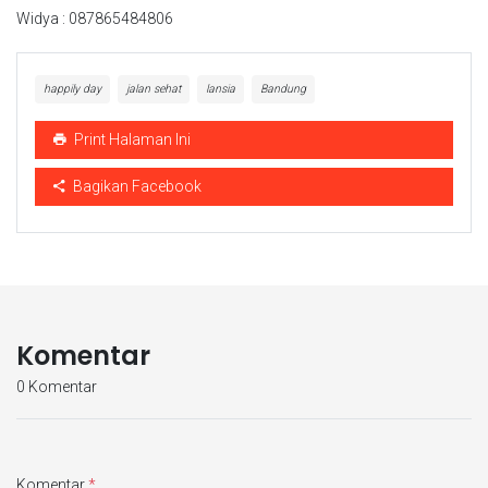
Widya : 087865484806
happily day
jalan sehat
lansia
Bandung
Print Halaman Ini
Bagikan Facebook
Komentar
0 Komentar
Komentar
*