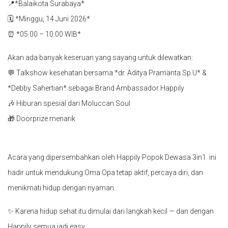
📍*Balaikota Surabaya*
🗓 *Minggu, 14 Juni 2026*
⏰ *05.00 – 10.00 WIB*
Akan ada banyak keseruan yang sayang untuk dilewatkan:
💬 Talkshow kesehatan bersama *dr. Aditya Pramanta Sp.U* &
*Debby Sahertian* sebagai Brand Ambassador Happily
🎶 Hiburan spesial dari Moluccan Soul
🎁 Doorprize menarik
Acara yang dipersembahkan oleh Happily Popok Dewasa 3in1 ini
hadir untuk mendukung Oma Opa tetap aktif, percaya diri, dan
menikmati hidup dengan nyaman.
✨ Karena hidup sehat itu dimulai dari langkah kecil — dan dengan
Happily semua jadi easy.