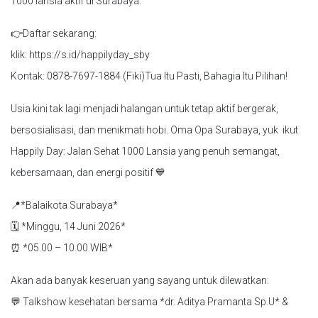
1000 lansia aktif di Surabaya.
👉Daftar sekarang:
klik: https://s.id/happilyday_sby
Kontak: 0878-7697-1884 (Fiki)Tua Itu Pasti, Bahagia Itu Pilihan!
Usia kini tak lagi menjadi halangan untuk tetap aktif bergerak,
bersosialisasi, dan menikmati hobi. Oma Opa Surabaya, yuk ikut
Happily Day: Jalan Sehat 1000 Lansia yang penuh semangat,
kebersamaan, dan energi positif 💙
📍*Balaikota Surabaya*
🗓 *Minggu, 14 Juni 2026*
⏰ *05.00 – 10.00 WIB*
Akan ada banyak keseruan yang sayang untuk dilewatkan:
💬 Talkshow kesehatan bersama *dr. Aditya Pramanta Sp.U* &