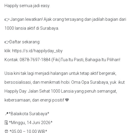
Happily semua jadi easy.
👉 Jangan lewatkan! Ajak orang tersayang dan jadilah bagian dari
1000 lansia aktif di Surabaya.
👉Daftar sekarang:
klik: https://s.id/happilyday_sby
Kontak: 0878-7697-1884 (Fiki)Tua Itu Pasti, Bahagia Itu Pilihan!
Usia kini tak lagi menjadi halangan untuk tetap aktif bergerak,
bersosialisasi, dan menikmati hobi. Oma Opa Surabaya, yuk ikut
Happily Day: Jalan Sehat 1000 Lansia yang penuh semangat,
kebersamaan, dan energi positif 💙
📍*Balaikota Surabaya*
🗓 *Minggu, 14 Juni 2026*
⏰ *05.00 – 10.00 WIB*