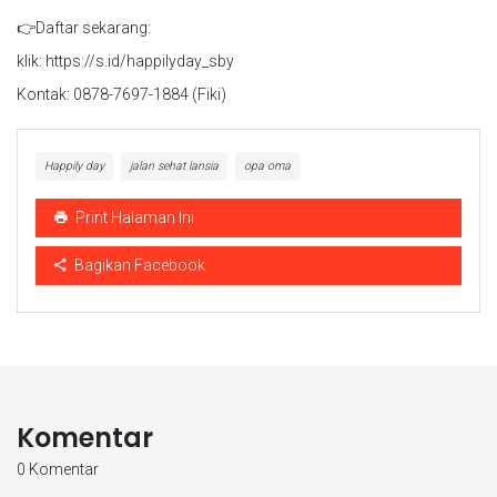
👉Daftar sekarang:
klik: https://s.id/happilyday_sby
Kontak: 0878-7697-1884 (Fiki)
Happily day
jalan sehat lansia
opa oma
Print Halaman Ini
Bagikan Facebook
Komentar
0 Komentar